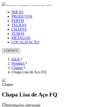
INÍCIO
PRODUTOS
PERFIS
TELHAS
CHAPAS
TUBOS
METALON
LOCALIZAÇÃO
CONTATO
Início
Produtos
Chapas
Chapa Lisa de Aço FQ
Chapas
Chapa Lisa de Aço FQ
Informações adicionais